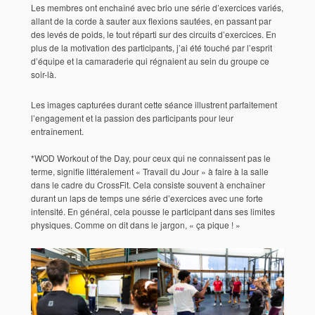
Les membres ont enchaîné avec brio une série d’exercices variés,
allant de la
corde à sauter
aux
flexions sautées
, en passant par
des
levés de poids
, le tout réparti sur des circuits d’exercices. En
plus de la motivation des participants, j’ai été touché par l’
esprit
d’équipe
et la camaraderie qui régnaient au sein du groupe ce
soir-là.
Les images capturées durant cette séance illustrent parfaitement
l’engagement et la passion des participants pour leur
entraînement
.
*
WOD
Workout of the Day, pour ceux qui ne connaissent pas le
terme, signifie littéralement « Travail du Jour » à faire à la salle
dans le cadre du
CrossFit
. Cela consiste souvent à enchaîner
durant un laps de temps une
série d’exercices
avec une
forte
intensité
. En général, cela pousse le participant dans ses
limites
physiques
. Comme on dit dans le jargon, « ça pique ! »