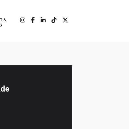
T &
S
ade